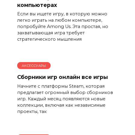
компьютерах
Если вы ищете игру, в которую можно
легко играть на любом компьютере,
попробуйте Among Us. Эта простая, но
захватывающая игра требует
стратегического мышления
АКСЕССУАРЫ
Сборники игр онлайн все игры
Начните с платформы Steam, которая
предлагает огромный выбор сборников
игр. Каждый месяц появляются новые
коллекции, включая как независимые
проекты, так