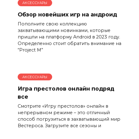
АКСЕССУАРЫ
Обзор новейших игр на андроид
Пополните свою коллекцию
захватывающими новинками, которые
пришли на платформу Android в 2023 году.
Определенно стоит обратить внимание на
“Project M”
АКСЕССУАРЫ
Игра престолов онлайн подряд
все
Смотрите «Игру престолов» онлайн в
непрерывном режиме – это отличный
способ погрузиться в захватывающий мир
Вестероса. Загрузите все сезоны и