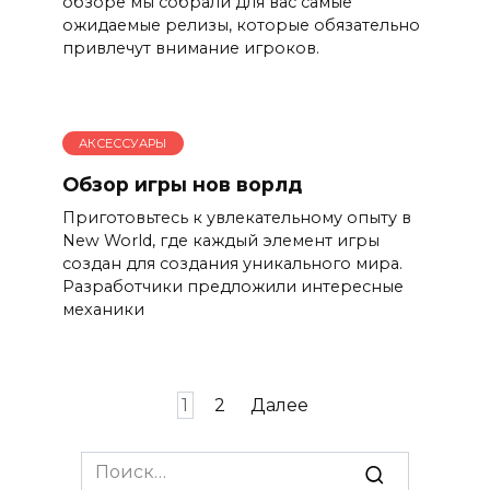
обзоре мы собрали для вас самые
ожидаемые релизы, которые обязательно
привлечут внимание игроков.
АКСЕССУАРЫ
Обзор игры нов ворлд
Приготовьтесь к увлекательному опыту в
New World, где каждый элемент игры
создан для создания уникального мира.
Разработчики предложили интересные
механики
Пагинация
1
2
Далее
записей
Search
for: