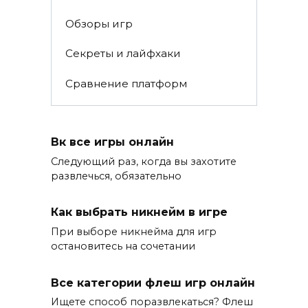
Обзоры игр
Секреты и лайфхаки
Сравнение платформ
Вк все игры онлайн
Следующий раз, когда вы захотите
развлечься, обязательно
Как выбрать никнейм в игре
При выборе никнейма для игр
остановитесь на сочетании
Все категории флеш игр онлайн
Ищете способ поразвлекаться? Флеш