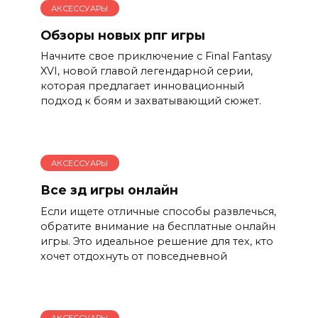
АКСЕССУАРЫ
Обзоры новых рпг игры
Начните свое приключение с Final Fantasy
XVI, новой главой легендарной серии,
которая предлагает инновационный
подход к боям и захватывающий сюжет.
АКСЕССУАРЫ
Все зд игры онлайн
Если ищете отличные способы развлечься,
обратите внимание на бесплатные онлайн
игры. Это идеальное решение для тех, кто
хочет отдохнуть от повседневной
АКСЕССУАРЫ