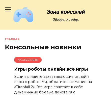
Перейти
к
Зона консолей
содержанию
Обзоры и гайды
ГЛАВНАЯ
Консольные новинки
АКСЕССУАРЫ
Игры роботы онлайн все игры
Если вы ищете захватывающие онлайн
игры с роботами, обратите внимание на
«Titanfall 2». Эта игра сочетает в себе
динамичные боевые действия с