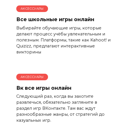
АКСЕССУАРЫ
Все школьные игры онлайн
Выбирайте обучающие игры, которые
делают процесс учёбы увлекательным и
полезным. Платформы, такие как Kahoot! и
Quizizz, предлагают интерактивные
викторины
АКСЕССУАРЫ
Вк все игры онлайн
Следующий раз, когда вы захотите
развлечься, обязательно загляните в
раздел игр ВКонтакте. Там вас ждут
разнообразные жанры, от стратегий до
казуальных игр.