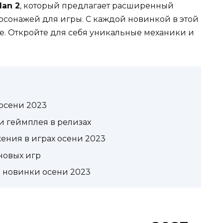
Man 2
, который предлагает расширенный
рсонажей для игры. С каждой новинкой в этой
ое. Откройте для себя уникальные механики и
осени 2023
и геймплея в релизах
ения в играх осени 2023
новых игр
а новинки осени 2023