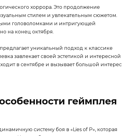
логического хоррора. Это продолжение
зуальным стилем и увлекательным сюжетом.
ными головоломками и интригующей
но на конец октября.
й предлагает уникальный подход к классике
левка завлекает своей эстетикой и интересной
ыходит в сентябре и вызывает большой интерес
 особенности геймплея
намичную систему боя в «Lies of P», которая