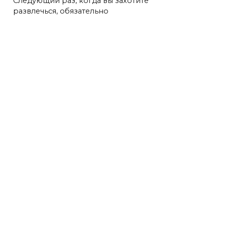
Следующий раз, когда вы захотите
развлечься, обязательно