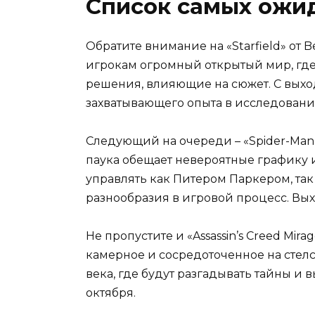
Список самых ожид
Обратите внимание на «Starfield» от 
игрокам огромный открытый мир, гд
решения, влияющие на сюжет. С выхо
захватывающего опыта в исследовани
Следующий на очереди – «Spider-Ma
паука обещает невероятные графику 
управлять как Питером Паркером, так
разнообразия в игровой процесс. Вых
Не пропустите и «Assassin’s Creed Mir
камерное и сосредоточенное на стел
века, где будут разгадывать тайны и 
октября.