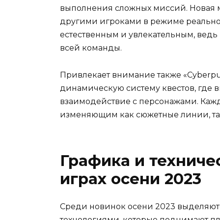
выполнения сложных миссий. Новая м
другими игроками в режиме реальног
естественным и увлекательным, ведь
всей команды.
Привлекает внимание также «Cyberpun
динамическую систему квестов, где в
взаимодействие с персонажами. Каж
изменяющим как сюжетные линии, так
Графика и техниче
играх осени 2023
Среди новинок осени 2023 выделяют
технологиями, которые поднимают пл