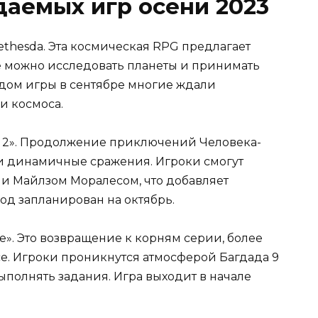
аемых игр осени 2023
Bethesda. Эта космическая RPG предлагает
е можно исследовать планеты и принимать
дом игры в сентябре многие ждали
и космоса.
n 2». Продолжение приключений Человека-
и динамичные сражения. Игроки смогут
 и Майлзом Моралесом, что добавляет
од запланирован на октябрь.
age». Это возвращение к корням серии, более
се. Игроки проникнутся атмосферой Багдада 9
выполнять задания. Игра выходит в начале