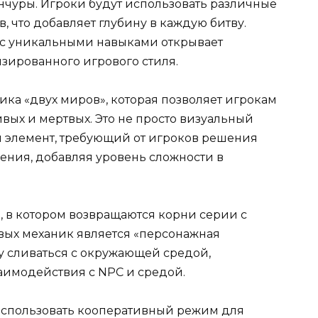
нчуры. Игроки будут использовать различные
, что добавляет глубину в каждую битву.
с уникальными навыками открывает
зированного игрового стиля.
аника «двух миров», которая позволяет игрокам
ых и мертвых. Это не просто визуальный
 элемент, требующий от игроков решения
ения, добавляя уровень сложности в
e», в котором возвращаются корни серии с
овых механик является «персонажная
 сливаться с окружающей средой,
аимодействия с NPC и средой.
т использовать кооперативный режим для